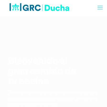
Bienvenido al
gran cambio de
tu cocina
Descubre cómo podemos hacer de
tu cocina
el corazón acogedor de tu hogar
con nuestra
experiencia en reformas.